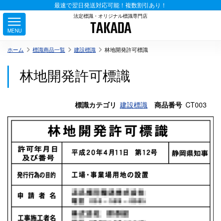
最速で翌日発送対応可能！複数割引あり！
法定標識・オリジナル標識専門店
TAKADA
MENU
ホーム
標識商品一覧
建設標識
林地開発許可標識
林地開発許可標識
標識カテゴリ
建設標識
商品番号
CT003