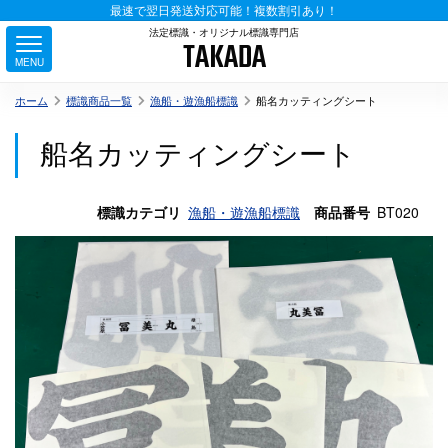
最速で翌日発送対応可能！複数割引あり！
法定標識・オリジナル標識専門店
TAKADA
MENU
ホーム
標識商品一覧
漁船・遊漁船標識
船名カッティングシート
船名カッティングシート
標識カテゴリ
漁船・遊漁船標識
商品番号
BT020